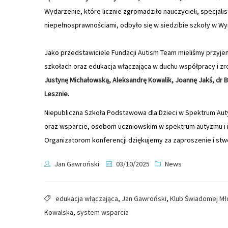
Wydarzenie, które licznie zgromadziło nauczycieli, specjal
niepełnosprawnościami, odbyło się w siedzibie szkoły w Wy
Jako przedstawiciele Fundacji Autism Team mieliśmy przyje
szkołach oraz edukacja włączająca w duchu współpracy i zr
Justynę Michałowską, Aleksandrę Kowalik, Joannę Jakś, dr B
Lesznie.
Niepubliczna Szkoła Podstawowa dla Dzieci w Spektrum Auty
oraz wsparcie, osobom uczniowskim w spektrum autyzmu i 
Organizatorom konferencji dziękujemy za zaproszenie i st
Jan Gawroński
03/10/2025
News
edukacja włączająca
,
Jan Gawroński
,
Klub Świadomej Mł
Kowalska
,
system wsparcia