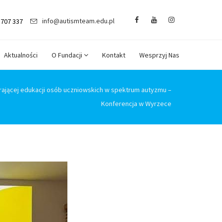
info@autismteam.edu.pl
 707 337
Aktualności
O Fundacji
Kontakt
Wesprzyj Nas
rającej edukacji osób uczniowskich w spektrum autyzmu –
Konferencja w Wyrzece