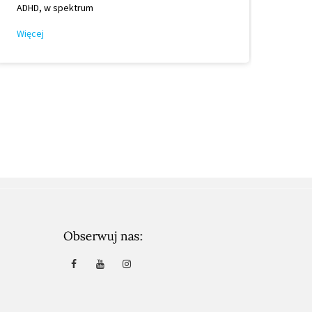
ADHD, w spektrum
Mło
Więcej
Wię