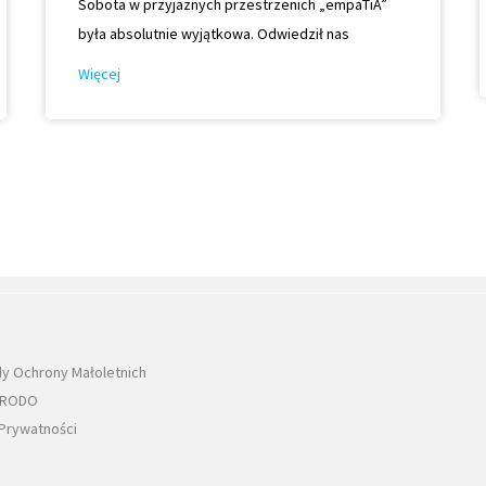
Sobota w przyjaznych przestrzenich „empaTiA”
była absolutnie wyjątkowa. Odwiedził nas
Więcej
dy Ochrony Małoletnich
a RODO
 Prywatności