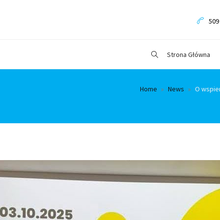
509
Strona Główna
Home
News
O wspie