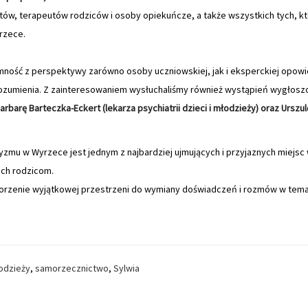
istów, terapeutów rodziców i osoby opiekuńcze, a także wszystkich tych, kt
rzece.
mność z perspektywy zarówno osoby uczniowskiej, jak i eksperckiej opowi
ozumienia. Z zainteresowaniem wysłuchaliśmy również wystąpień wygłoszon
arbarę Barteczka-Eckert (lekarza psychiatrii dzieci i młodzieży) oraz Ursz
zmu w Wyrzece jest jednym z najbardziej ujmujących i przyjaznych miejsc 
ich rodzicom.
worzenie wyjątkowej przestrzeni do wymiany doświadczeń i rozmów w tem
odzieży
,
samorzecznictwo
,
Sylwia