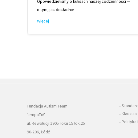
Opowiedzieliśmy o kulisach naszej codzienności —
o tym, jak dokładnie
Więcej
• Standar
Fundacja Autism Team
• Klauzul
"empaTiA"
• Polityka
ul. Rewolucji 1905 roku 15 lok.25
90-206, Łódź