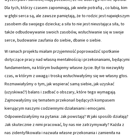
Dla tych, którzy czasem zapominają, jak wiele potrafią , co lubią, kim
w głębi serca są, ale zawsze pamiętają, że to rodzic jest największym
zasobem dla swojego dziecka; a siła to nie jest nieustająca siła, to
także odbudowywanie swoich zasobów, wsłuchiwanie się w swoje
serce, budowanie zaufania do siebie, dbanie o siebie.
W ramach projektu miałam przyjemność poprowadzić spotkanie
dotyczące pracy nad własną mentalnością i przekonaniami, będącymi
fundamentem, na którym budujemy własne życie. Był to niezwykły
czas, w którym z uwagą i troską wsłuchiwałyśmy się we własny głos.
Rozmawiałyśmy o tym, jak wspierać samą siebie, jak uzyskać
(uzyskiwać?) balans i zadbać o obszary, które tego wymagają.
Zajmowałyśmy się tematem przekonań będących kompasem
kierującym naszymi codziennymi działaniami i emocjami.
Odpowiedziałyśmy na pytania: Jak powstają? W jaki sposób działają?
Jak skutecznie z nimi pracować, by nas nie zatrzymywały? Każda z
nas zidentyfikowała i nazwała własne przekonania i zamieniła na