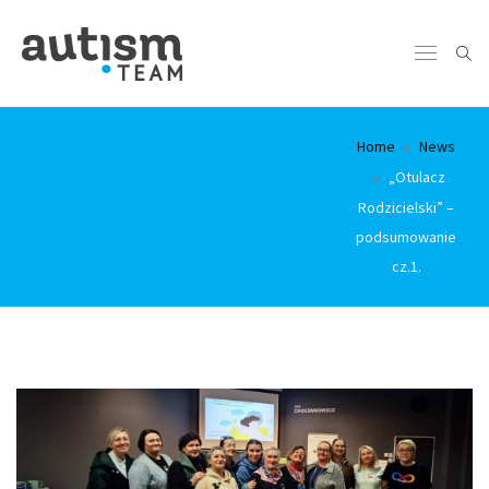
Home
News
„Otulacz
Rodzicielski” –
podsumowanie
cz.1.