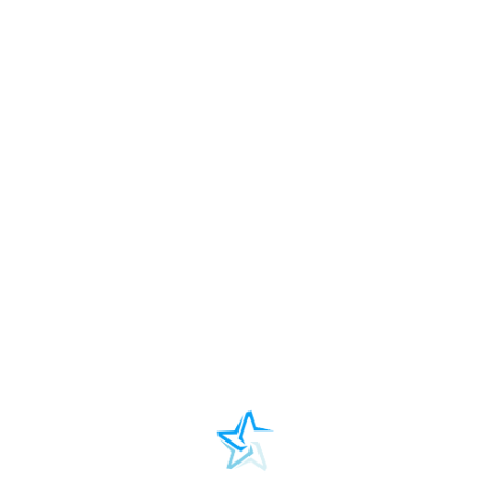
kwi
02
Konferencja „Obecna! Obecny! Szkoła Jako
Przestrzeń Dla Neuroróżnorodności”