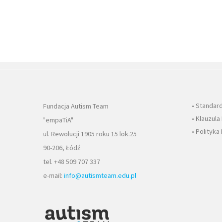
• Standar
Fundacja Autism Team
• Klauzul
"empaTiA"
• Polityka
ul. Rewolucji 1905 roku 15 lok.25
90-206, Łódź
tel. +48 509 707 337
e-mail:
info@autismteam.edu.pl