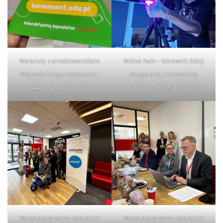
Warsztaty z przedstawicielami
Michał Awin – kierownik Sekcji
Wojewódzkiego Inspektoratu
Artegoracja, niezawodny
Inspekcji Handlowej w Łodzi
ogarniacz cyfrowych zawiłości
Warsztaty w Banku Santander
Warsztaty w Banku Santander