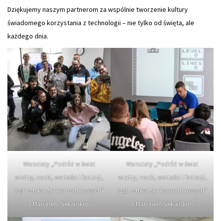
Dziękujemy naszym partnerom za wspólnie tworzenie kultury
świadomego korzystania z technologii – nie tylko od święta, ale
każdego dnia.
Warsztaty „Podróż w świat
Warsztaty „Podróż w świat
wiedzy, nauki, wartości i fantazji,
wiedzy, nauki, wartości i fantazji,
czyli sztuka gier komputerowych”
czyli sztuka gier komputerowych”
z Marcinem Siekańskim
z Marcinem Siekańskim