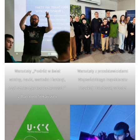
Warsztaty „Podróż w świat
Warsztaty z przedstawicielami
wiedzy, nauki, wartości i fantazji,
Wojewódzkiego Inspektoratu
czyli sztuka gier komputerowych”
Inspekcji Handlowej w Łodzi
z Marcinem Siekańskim