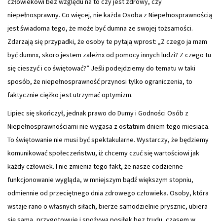
człowiekowi bez względu na to czy jest zdrowy, czy
niepełnosprawny. Co więcej, nie każda Osoba z Niepełnosprawnością
jest świadoma tego, że może być dumna ze swojej tożsamości.
Zdarzają się przypadki, że osoby te pytają wprost: „Z czego ja mam
być dumnx, skoro jestem zależnx od pomocy innych ludzi? Z czego tu
się cieszyć i co świętować?” Jeśli podejdziemy do tematu w taki
sposób, że niepełnosprawność przynosi tylko ograniczenia, to
faktycznie ciężko jest utrzymać optymizm.
Lipiec się skończył, jednak prawo do Dumy i Godności Osób z
Niepełnosprawnościami nie wygasa z ostatnim dniem tego miesiąca.
To świętowanie nie musi być spektakularne. Wystarczy, że będziemy
komunikować społeczeństwu, iż chcemy czuć się wartościowi jak
każdy człowiek. I nie zmienia tego fakt, że nasze codzienne
funkcjonowanie wygląda, w mniejszym bądź większym stopniu,
odmiennie od przeciętnego dnia zdrowego człowieka. Osoby, która
wstaje rano o własnych siłach, bierze samodzielnie prysznic, ubiera
się sama, przygotowuje i spożywa posiłek bez trudu, czasem w