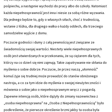
pośpiechu, a następnie wychodzi do pracy albo do szkoły. Natomiast
każda niepełnosprawność jest inna i niesie za sobą różne wyzwania.
Dla jednego będzie to, gdy o własnych siłach, choć z trudnością,
wstanie z łóżka, dla drugiego walka o każdy oddech, dla trzeciego
samodzielne wyjście z domu.
Poczucie godności i dumy z całą pewnością jest związane ze
świadomością swojej wartości. Niestety wiele niepełnosprawnych
osób jest utwierdzanych w przekonaniu, że są ciężarem dla tych,
którzy na co dzień się nimi zajmują. Takie zapatrywanie nie skłania do
myślenia o sobie dobrze. Poczucie, że przez naszą „ułomność”
komuś żyje się trudniej może prowadzić do stanów obniżonego
nastroju, a co za tym idzie do myślenia o swojej nieużyteczności i
mówienia o sobie jako o niepełnosprawnym wręcz z pogardą.
Zapewne intencją osób, które dążyły do zmiany nazewnictwa z
„osoba niepełnosprawna” na „Osoba z Niepełnosprawnością” było
podkreślenie, że pierwsze określenie brzmi jakby ta osoba była