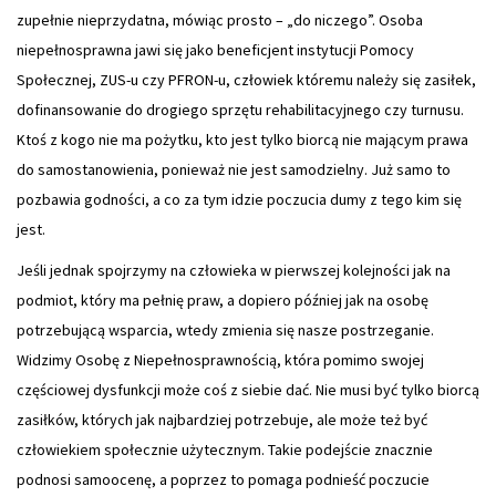
zupełnie nieprzydatna, mówiąc prosto – „do niczego”. Osoba
niepełnosprawna jawi się jako beneficjent instytucji Pomocy
Społecznej, ZUS-u czy PFRON-u, człowiek któremu należy się zasiłek,
dofinansowanie do drogiego sprzętu rehabilitacyjnego czy turnusu.
Ktoś z kogo nie ma pożytku, kto jest tylko biorcą nie mającym prawa
do samostanowienia, ponieważ nie jest samodzielny. Już samo to
pozbawia godności, a co za tym idzie poczucia dumy z tego kim się
jest.
Jeśli jednak spojrzymy na człowieka w pierwszej kolejności jak na
podmiot, który ma pełnię praw, a dopiero później jak na osobę
potrzebującą wsparcia, wtedy zmienia się nasze postrzeganie.
Widzimy Osobę z Niepełnosprawnością, która pomimo swojej
częściowej dysfunkcji może coś z siebie dać. Nie musi być tylko biorcą
zasiłków, których jak najbardziej potrzebuje, ale może też być
człowiekiem społecznie użytecznym. Takie podejście znacznie
podnosi samoocenę, a poprzez to pomaga podnieść poczucie