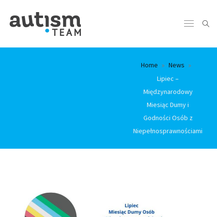
Home
News
Lipiec –
Międzynarodowy
Miesiąc Dumy i
Godności Osób z
Niepełnosprawnościami