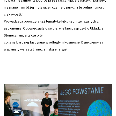
To była niesamowita podróż przez fascynujące galaktyki, planety,
nieznane nam bliżej mgławice i czarne dziury… i te pełne humoru
ciekawostki!
Prowadząca poruszyła też tematykę kilku teorii związanych z
astronomią. Opowiedziała o swojej wielkiej pasji czyli o Układzie
Słonecznym, a także o tym,
co ją najbardziej fascynuje w odległym kosmosie. Dziękujemy za
wspaniały warsztat i nieziemską energię!