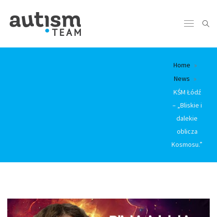
Home
News
KŚM Łódź
– „Bliskie i
dalekie
oblicza
Kosmosu.”