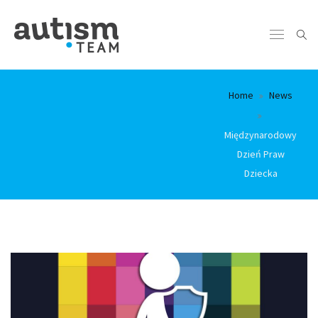
Home
News
Międzynarodowy
Dzień Praw
Dziecka