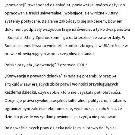
„Konwencji” trwał ponad dziesięć lat, ponieważ jej twórcy dążyli do
opracowania treści uniwersalnej, wpisującej się w różne kultury i
systemy polityczne. Działanie zakończyło się sukcesem, bowiem
dokument podpisały wszystkie kraje na świecie, a tylko dwa państwa
– Somalia i Stany Zjednoczone – go ostatecznie nie zatwierdziły. W
Somalii uniemożliwia to wieloletni konflikt zbrojny, a w USA różnice w
prawie obowiązującym w poszczególnych stanach.
Polska przyjęła „Konwencję” 7 czerwca 1991 r.
„Konwencja o prawach dziecka”
składa się preambuły oraz 54
artykułów zawierających
zbiór praw i wolności przysługujących
każdemu dziecku
, czyli osobie która nie uzyskała pełnoletniości.
Obejmuje prawa cywilne, socjalne, kulturalne i polityczne, a także w
ograniczonym zakresie ekonomiczne, wychodząc z założenia, że
dziecko przede wszystkim powinno się uczyć, a nie pracować.
Do najważniejszych praw dziecka należą m.in. prawo do: życia i