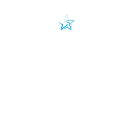
Artegracja
Więcej
Fundacja Autism Team
"empaTiA"
ul. Rewolucji 1905 roku 15 lok.25
90-206, Łódź
tel. +48 509 707 337
e-mail:
info@autismteam.edu.pl