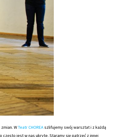
h zmian. W
Teatr CHOREA
szlifujemy swój warsztat i z każdą
często jest w nas ukryte. Staramy się patrzeć z innej