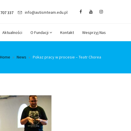
info@autismteam.edu.pl
 707 337
Aktualności
O Fundacji
Kontakt
Wesprzyj Nas
Home
News
Pokaz pracy w procesie – Teatr Chorea