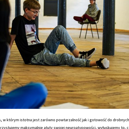
es, w którym istotna jest zarówno powtarzalność jak i gotowość do drobnyc
orzystujemy maksymalnie atuty swojej neuroatypowości, wyłuskujemy to, co 