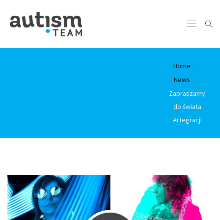
Home
News
Zapraszamy
do świata
Artegracji