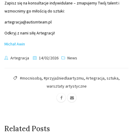
Zapisz się na konsultacje indywidulane – zmapujemy Twój talent i
wzmocnimy go miłością do sztuki:
artegracja@autismteam.pl
Odkryj z nami siłę Artegracji!
Michał Awin
Artegracja
14/02/2026
News
#mocnisobą
,
#przyjaźniedlaartyzmu
,
Artegracja
,
sztuka
,
warsztaty artystyczne
Related Posts