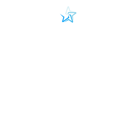
Fundacja Autism Team
"empaTiA"
ul. Rewolucji 1905 roku 15 lok.25
90-206, Łódź
tel. +48 509 707 337
e-mail:
info@autismteam.edu.pl