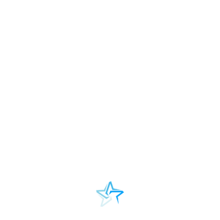
iej Przyjął Przez Aklamację Uchwałę