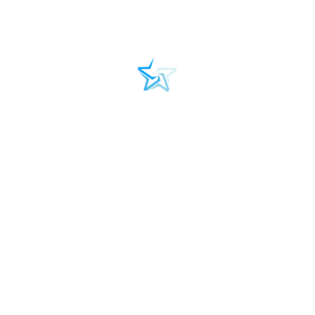
informujemy o wyjątkowej inicjatywie Stowarzyszenia
Przyjaciół Osób z Autyzmem „Nie z tej bajki”, które
Magdalena Pawlak
Więcej
Fundacja Autism Team
"empaTiA"
ul. Rewolucji 1905 roku 15 lok.25
90-206, Łódź
tel. +48 509 707 337
e-mail:
info@autismteam.edu.pl