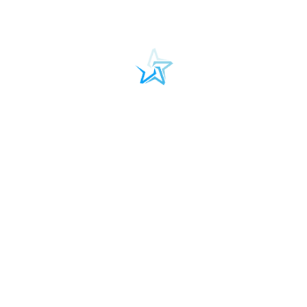
samorzecznik
Magdalena Pawlak
Więcej
Fundacja Autism Team
"empaTiA"
ul. Rewolucji 1905 roku 15 lok.25
90-206, Łódź
tel. +48 509 707 337
e-mail:
info@autismteam.edu.pl