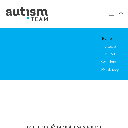
Home
5-lecie
Klubu
Świadomej
Młodzieży